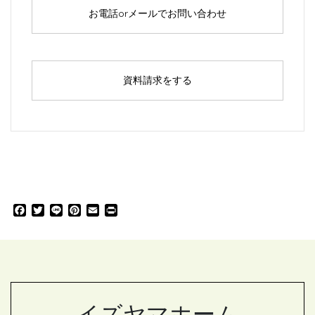
お電話orメールでお問い合わせ
資料請求をする
F
T
L
P
E
P
a
w
i
i
m
r
c
i
n
n
a
i
e
t
e
t
i
n
b
t
e
l
t
o
e
r
o
r
e
k
s
イズヤマホーム
t