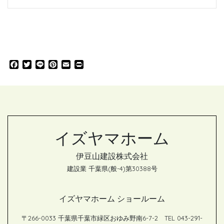
F
T
L
P
E
P
a
w
i
i
m
r
c
i
n
n
a
i
e
t
e
t
i
n
b
t
e
l
t
o
e
r
o
r
e
k
s
イズヤマホーム
t
伊豆山建設株式会社
建設業 千葉県(般-4)第30388号
イズヤマホーム ショールーム
〒266-0033 千葉県千葉市緑区おゆみ野南6-7-2 TEL 043-291-