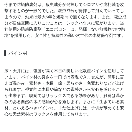
今まで防蟻防腐剤は、殺虫成分が発揮してシロアリや腐朽菌を攻
撃するものが一般的でした。殺虫成分が発揮して飛んでいってし
まうので、効果は最大5年と短期間で無くなります。また、殺虫成
分が居住空間に入りこむことは、シックハウスに繋がります。当
社使用の防蟻防腐剤「エコボロン」は、発揮しない無機物”ホウ酸
塩”を採用した、安全性と持続性の高い次世代の木材保存剤です。
パイン材
床・天井には、強度が高く木目の美しい北欧産パインを使用して
います。パイン材の良さを一口では表現できませんが、簡単に言
えば温かみ・素朴さ・木目・節・柔らかさ・色変わりなどが上げ
られます。視覚的に木目や節などの素朴さから安心を感じること
が出来ます。嗅覚ではリラックスできる効果があり、触覚は温か
みのある自然の木の感触が心を癒します。まさに「生きている素
材」といえるべきパイン材。また仕上げには、子供が舐めても安
心な天然素材のワックスを使用しております。