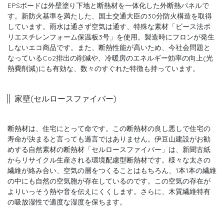
EPSボードは外壁塗り下地と断熱材を一体化した外断熱パネルで
す。新防火基準を満たした、国土交通大臣の30分防火構造を取得
しています。雨水は通さず空気は通す、特殊な素材「ビース法ポ
リエスチレンフォーム保温板3号」を使用。製造時にフロンが発生
しないエコ商品です。また、断熱性能が高いため、今社会問題と
なっているCo2排出の削減や、冷暖房のエネルギー効率の向上(光
熱費削減)にも有効な、数々のすぐれた特徴も持っています。
家壁(セルロースファイバー)
断熱材は、住宅にとって命です。この断熱材の良し悪しで住宅の
寿命が決まると言っても過言ではありません。伊豆山建設がお勧
めする自然素材の断熱材「セルロースファイバー」は、新聞古紙
からリサイクル生産される環境配慮型断熱材です。様々な太さの
繊維が絡み合い、空気の層をつくることはもちろん、1本1本の繊維
の中にも自然の空気胞が存在しているのです。この空気の存在が
よりいっそう熱や音を伝えにくくします。さらに、木質繊維特有
の吸放湿性で適度な湿度を保ちます。