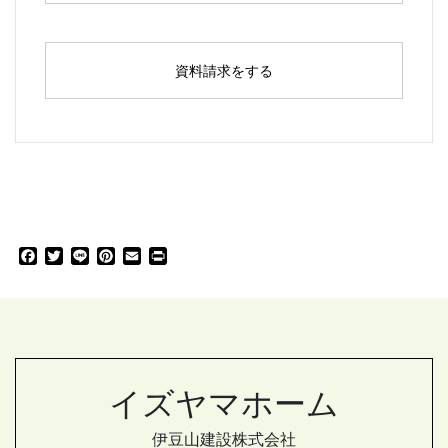
資料請求をする
F
T
L
P
E
P
a
w
i
i
m
r
c
i
n
n
a
i
e
t
e
t
i
n
b
t
e
l
t
o
e
r
o
r
e
k
s
イズヤマホーム
t
伊豆山建設株式会社