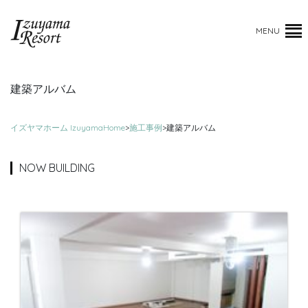
MENU
建築アルバム
イズヤマホーム IzuyamaHome
>
施工事例
>
建築アルバム
NOW BUILDING