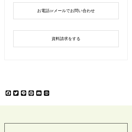
お電話orメールでお問い合わせ
資料請求をする
F
T
L
P
E
P
a
w
i
i
m
r
c
i
n
n
a
i
e
t
e
t
i
n
b
t
e
l
t
o
e
r
o
r
e
k
s