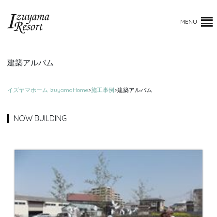
MENU
建築アルバム
イズヤマホーム IzuyamaHome
>
施工事例
>
建築アルバム
NOW BUILDING