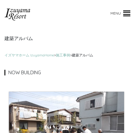
MENU
建築アルバム
イズヤマホーム IzuyamaHome
>
施工事例
>
建築アルバム
NOW BUILDING