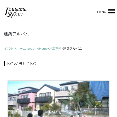
MENU
建築アルバム
イズヤマホーム IzuyamaHome
>
施工事例
>
建築アルバム
NOW BUILDING