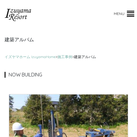
MENU
建築アルバム
イズヤマホーム IzuyamaHome
>
施工事例
>
建築アルバム
NOW BUILDING