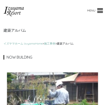
MENU
建築アルバム
イズヤマホーム IzuyamaHome
>
施工事例
>
建築アルバム
NOW BUILDING