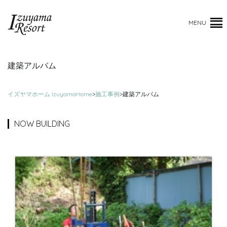
MENU
建築アルバム
イズヤマホーム IzuyamaHome
>
施工事例
>
建築アルバム
NOW BUILDING