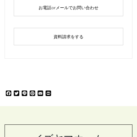
お電話orメールでお問い合わせ
資料請求をする
F
T
L
P
E
P
a
w
i
i
m
r
c
i
n
n
a
i
e
t
e
t
i
n
b
t
e
l
t
o
e
r
o
r
e
k
s