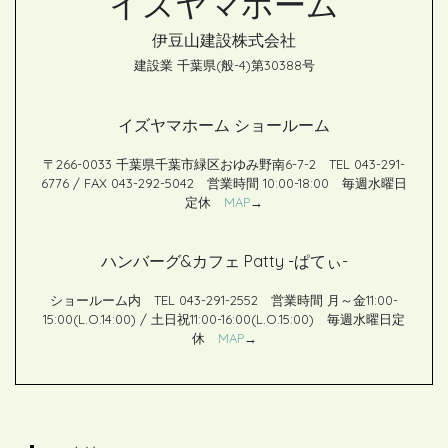
イズヤマホーム
t
伊豆山建設株式会社
建設業 千葉県(般-4)第30388号
イズヤマホーム ショールーム
〒266-0033 千葉県千葉市緑区おゆみ野南6-7-2 TEL 043-291-
6776 / FAX 043-292-5042 営業時間 10:00-18:00 毎週水曜日
定休
MAP
→
ハンバーグ&カフェ Patty -ぱてぃ-
ショールーム内 TEL 043-291-2552 営業時間 月～金11:00-
15:00(L.O.14:00) / 土日祝11:00-16:00(L.O.15:00) 毎週水曜日定
休
MAP
→