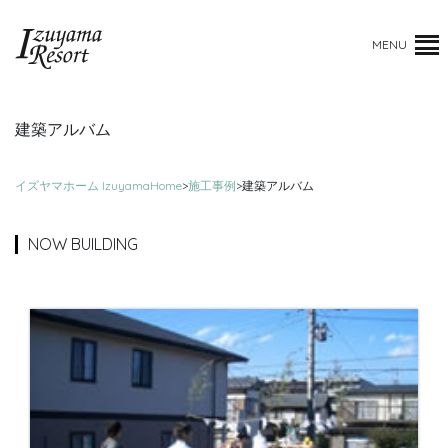
MENU
建築アルバム
イズヤマホーム IzuyamaHome
>
施工事例
>
建築アルバム
NOW BUILDING