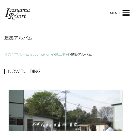
MENU
建築アルバム
イズヤマホーム IzuyamaHome
>
施工事例
>
建築アルバム
NOW BUILDING