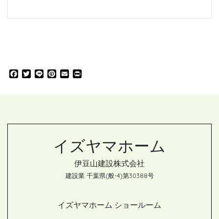
F
T
L
P
E
P
a
w
i
i
m
r
c
i
n
n
a
i
e
t
e
t
i
n
b
t
e
l
t
o
e
r
o
r
e
k
s
イズヤマホーム
t
伊豆山建設株式会社
建設業 千葉県(般-4)第30388号
イズヤマホーム ショールーム