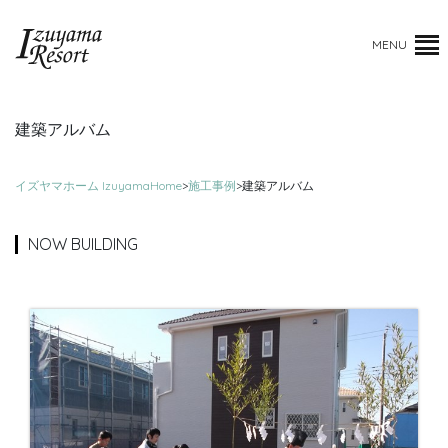
MENU
建築アルバム
イズヤマホーム IzuyamaHome
>
施工事例
>
建築アルバム
NOW BUILDING