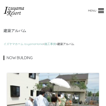
MENU
建築アルバム
イズヤマホーム IzuyamaHome
>
施工事例
>
建築アルバム
NOW BUILDING