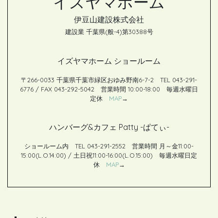
イズヤマホーム
t
伊豆山建設株式会社
建設業 千葉県(般-4)第30388号
イズヤマホーム ショールーム
〒266-0033 千葉県千葉市緑区おゆみ野南6-7-2 TEL 043-291-
6776 / FAX 043-292-5042 営業時間 10:00-18:00 毎週水曜日
定休
MAP
→
ハンバーグ&カフェ Patty -ぱてぃ-
ショールーム内 TEL 043-291-2552 営業時間 月～金11:00-
15:00(L.O.14:00) / 土日祝11:00-16:00(L.O.15:00) 毎週水曜日定
休
MAP
→