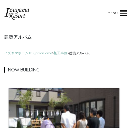
MENU
建築アルバム
イズヤマホーム IzuyamaHome
>
施工事例
>
建築アルバム
NOW BUILDING