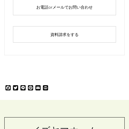
お電話orメールでお問い合わせ
資料請求をする
F
T
L
P
E
P
a
w
i
i
m
r
c
i
n
n
a
i
e
t
e
t
i
n
b
t
e
l
t
o
e
r
o
r
e
k
s