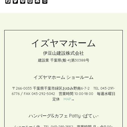
F
T
L
P
E
P
a
w
i
i
m
r
c
i
n
n
a
i
e
t
e
t
i
n
b
t
e
l
t
o
e
r
o
r
e
k
s
イズヤマホーム
t
伊豆山建設株式会社
建設業 千葉県(般-4)第30388号
イズヤマホーム ショールーム
〒266-0033 千葉県千葉市緑区おゆみ野南6-7-2 TEL 043-291-
6776 / FAX 043-292-5042 営業時間 10:00-18:00 毎週水曜日
定休
MAP
→
ハンバーグ&カフェ Patty -ぱてぃ-
ショールーム内 TEL 043-291-2552 営業時間 月～金11:00-