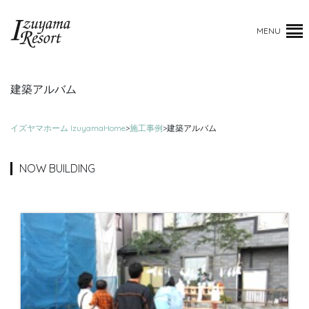
MENU
建築アルバム
イズヤマホーム IzuyamaHome
>
施工事例
>
建築アルバム
NOW BUILDING