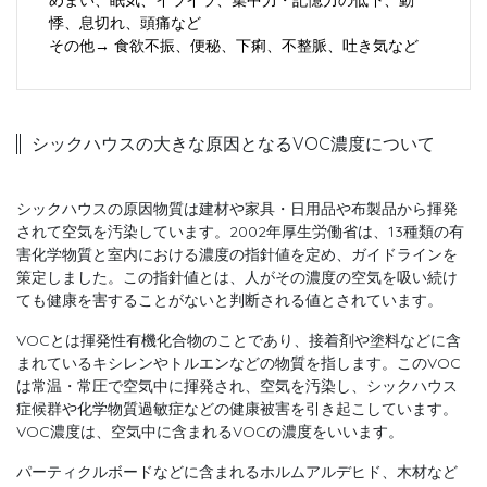
めまい、眠気、イライラ、集中力・記憶力の低下、動
悸、息切れ、頭痛など
その他→ 食欲不振、便秘、下痢、不整脈、吐き気など
シックハウスの大きな原因となるVOC濃度について
シックハウスの原因物質は建材や家具・日用品や布製品から揮発
されて空気を汚染しています。2002年厚生労働省は、13種類の有
害化学物質と室内における濃度の指針値を定め、ガイドラインを
策定しました。この指針値とは、人がその濃度の空気を吸い続け
ても健康を害することがないと判断される値とされています。
VOCとは揮発性有機化合物のことであり、接着剤や塗料などに含
まれているキシレンやトルエンなどの物質を指します。このVOC
は常温・常圧で空気中に揮発され、空気を汚染し、シックハウス
症候群や化学物質過敏症などの健康被害を引き起こしています。
VOC濃度は、空気中に含まれるVOCの濃度をいいます。
パーティクルボードなどに含まれるホルムアルデヒド、木材など