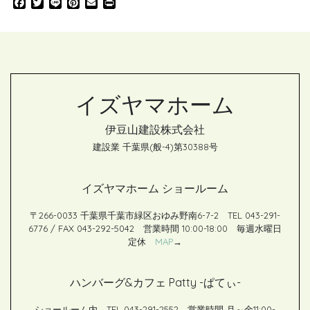
F
T
L
P
E
P
a
w
i
i
m
r
c
i
n
n
a
i
e
t
e
t
i
n
b
t
e
l
t
o
e
r
o
r
e
k
s
イズヤマホーム
t
伊豆山建設株式会社
建設業 千葉県(般-4)第30388号
イズヤマホーム ショールーム
〒266-0033 千葉県千葉市緑区おゆみ野南6-7-2 TEL 043-291-
6776 / FAX 043-292-5042 営業時間 10:00-18:00 毎週水曜日
定休
MAP
→
ハンバーグ&カフェ Patty -ぱてぃ-
ショールーム内 TEL 043-291-2552 営業時間 月～金11:00-