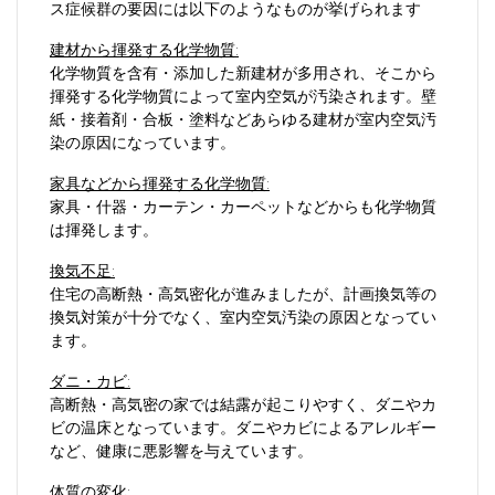
ス症候群の要因には以下のようなものが挙げられます
建材から揮発する化学物質:
化学物質を含有・添加した新建材が多用され、そこから
揮発する化学物質によって室内空気が汚染されます。壁
紙・接着剤・合板・塗料などあらゆる建材が室内空気汚
染の原因になっています。
家具などから揮発する化学物質:
家具・什器・カーテン・カーペットなどからも化学物質
は揮発します。
換気不足:
住宅の高断熱・高気密化が進みましたが、計画換気等の
換気対策が十分でなく、室内空気汚染の原因となってい
ます。
ダニ・カビ:
高断熱・高気密の家では結露が起こりやすく、ダニやカ
ビの温床となっています。ダニやカビによるアレルギー
など、健康に悪影響を与えています。
体質の変化: