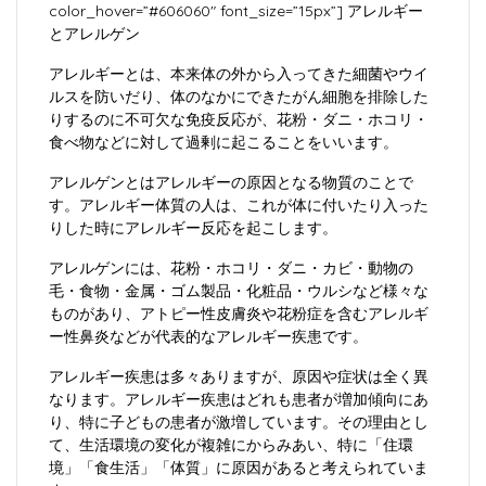
color_hover=”#606060″ font_size=”15px”]
アレルギー
とアレルゲン
アレルギーとは、本来体の外から入ってきた細菌やウイ
ルスを防いだり、体のなかにできたがん細胞を排除した
りするのに不可欠な免疫反応が、花粉・ダニ・ホコリ・
食べ物などに対して過剰に起こることをいいます。
アレルゲンとはアレルギーの原因となる物質のことで
す。アレルギー体質の人は、これが体に付いたり入った
りした時にアレルギー反応を起こします。
アレルゲンには、花粉・ホコリ・ダニ・カビ・動物の
毛・食物・金属・ゴム製品・化粧品・ウルシなど様々な
ものがあり、アトピー性皮膚炎や花粉症を含むアレルギ
ー性鼻炎などが代表的なアレルギー疾患です。
アレルギー疾患は多々ありますが、原因や症状は全く異
なります。アレルギー疾患はどれも患者が増加傾向にあ
り、特に子どもの患者が激増しています。その理由とし
て、生活環境の変化が複雑にからみあい、特に「住環
境」「食生活」「体質」に原因があると考えられていま