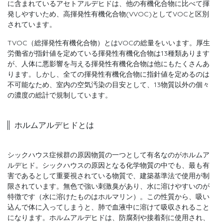
に含まれているアセトアルデヒドは、他の有機化合物に比べて揮
発しやすいため、高揮発性有機化合物(VVOC)としてVOCと区別
されています。
TVOC（総揮発性有機化合物）とはVOCの総量をいいます。厚生
労働省が指針値を定めている揮発性有機化合物は13種類あります
が、人体に悪影響を与える揮発性有機化合物は他にもたくさんあ
ります。しかし、全ての揮発性有機化合物に指針値を定めるのは
不可能なため、室内の空気汚染の目安として、13物質以外の個々
の濃度の総計で規制しています。
ホルムアルデヒドとは
シックハウス症候群の原因物質の一つとして有名なのがホルムア
ルデヒド。シックハウスの原因となる化学物質の中でも、最も有
害であるとして重要視されている物質で、建築基準法で使用が制
限されています。無色で強い刺激臭があり、水に溶けやすいのが
特徴です（水に溶けたものはホルマリン）。この性質から、吸い
込んで体に入ってしまうと、肺で血液中に溶けて吸収されること
になります。ホルムアルデヒドは、防腐剤や接着剤に使用され、