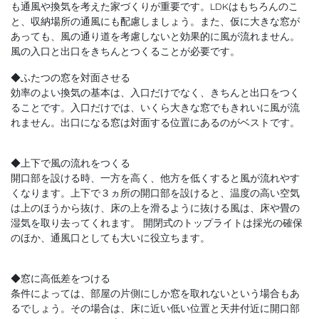
も通風や換気を考えた家づくりが重要です。LDKはもちろんのこ
と、収納場所の通風にも配慮しましょう。また、仮に大きな窓が
あっても、風の通り道を考慮しないと効果的に風が流れません。
風の入口と出口をきちんとつくることが必要です。
◆ふたつの窓を対面させる
効率のよい換気の基本は、入口だけでなく、きちんと出口をつく
ることです。入口だけでは、いくら大きな窓でもきれいに風が流
れません。出口になる窓は対面する位置にあるのがベストです。
◆上下で風の流れをつくる
開口部を設ける時、一方を高く、他方を低くすると風が流れやす
くなります。上下で３ヵ所の開口部を設けると、温度の高い空気
は上のほうから抜け、床の上を滑るように抜ける風は、床や畳の
湿気を取り去ってくれます。 開閉式のトップライトは採光の確保
のほか、通風口としても大いに役立ちます。
◆窓に高低差をつける
条件によっては、部屋の片側にしか窓を取れないという場合もあ
るでしょう。その場合は、床に近い低い位置と天井付近に開口部