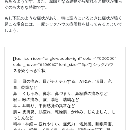
もあるようです。また、原因となる建物から離れると症状が和ら
ぐのも大きな特徴です。
もし下記のような症状があり、特に室内にいるときに症状が強く
起こる場合には、一度シックハウス症候群を疑ってみるとよいで
しょう。
[fac_icon icon=”angle-double-right” color=”#000000″
color_hover=”#606060″ font_size=”15px”]
シックハウ
スを疑うべき症状
目→ 目の痛み、目がチカチカする、かゆみ、涙目、充
血、乾燥など
鼻→ くしゃみ、鼻水、鼻づまり、鼻粘膜の痛みなど
喉→ 喉の痛み、咳、喘息、喘鳴など
耳→ 耳鳴り、平衡感覚の異常など
肌→ 皮膚炎、肌荒れ、乾燥肌、かゆみ、じんましん、し
っしんなど
精神・神経→ 疲れやすい、無気力、倦怠感、睡眠障害、